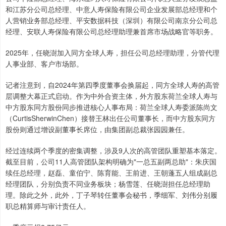
和江苏分公司总经理、中意人寿保险有限公司企业发展部总经理和个
人营销业务部总经理、平安数据科技（深圳）有限公司南京分公司总
经理、安联人寿保险有限公司总经理助理兼首席市场战略官等职务。
2025年，任晓澍加入同方全球人寿，担任公司总经理助理，分管代理
人事业部、客户市场部。
记者注意到，自2024年第四季度董事会换届起，同方全球人寿的高管
层调整大幕正式启动。作为中外合资主体，外方股东荷兰全球人寿与
中方股东同方股份同步推进核心人事布局：荷兰全球人寿委派陈尚文
（CurtisSherwinChen）接替王林出任公司董事长，而中方股东同方
股份则通过增设副董事长席位，由集团副总裁张园园兼任。
经过连续两个季度的密集调整，涉及9人次的高管团队重塑基本落定。
截至目前，公司11人高管团队架构明确为"一总五副两总助"：朱庆国
续任总经理，赵磊、童伯宁、陈育能、王前进、王朝蓬五人组成副总
经理团队，分别负责不同业务板块；杨雪莲、任晓澍担任总经理助
理。除此之外，此外，丁子琴转任董事会秘书，季细军、刘伟分别履
职总精算师与审计责任人。