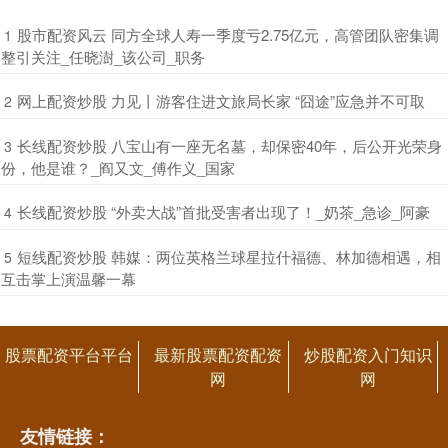
​股市配资风云 同方全球人寿一季度亏2.75亿元，高管团队密集调
1
整引关注_任晓澍_该公司_职务
​网上配资炒股 力见丨游客住进文旅局长家 “囧途”应急并不可取
2
​长线配资炒股 八宝山有一座无名墓，却保密40年，后公开光荣身
3
份，他是谁？_阎又文_傅作义_国家
​长线配资炒股 “外卖大战”首批受害者出现了！_奶茶_急诊_阿豪
4
​短线配资炒股 韩媒：两位英格兰球星拉什福德、林加德相遇，相
5
互击掌上演温馨一幕
股票配资平台平台
最新股票配资配资
炒股配资入门知识
网
网
友情链接：